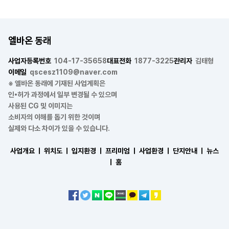
엘바온 동래
사업자등록번호
104-17-35658
대표전화
1877-3225
관리자
김태형
이메일
qscesz1109@naver.com
※ 엘바온 동래에 기재된 사업계획은
인•허가 과정에서 일부 변경될 수 있으며
사용된 CG 및 이미지는
소비자의 이해를 돕기 위한 것이며
실제와 다소 차이가 있을 수 있습니다.
사업개요 ㅣ
위치도 ㅣ
입지환경 ㅣ
프리미엄 ㅣ
사업환경 ㅣ
단지안내 ㅣ
뉴스
ㅣ
홈